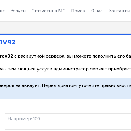
нг
Услуги
Статистика МС
Поиск
О нас
Контакты
OV92
irov92
с раскруткой сервера, вы можете пополнить его ба
а - тем мощнее услуги администратор сможет приобрест
рверов на аккаунт. Перед донатом, уточните правильност