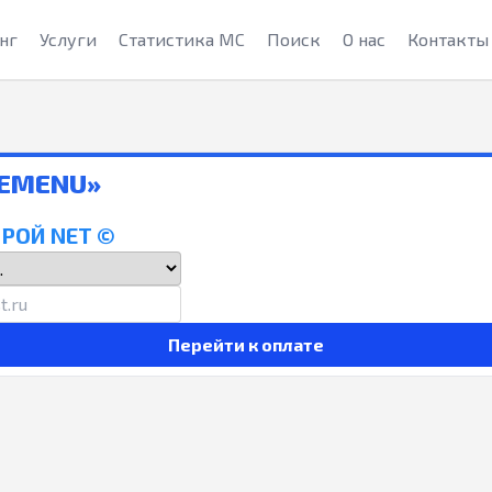
нг
Услуги
Статистика МС
Поиск
О нас
Контакты
MEMENU»
РОЙ NET ©
Перейти к оплате