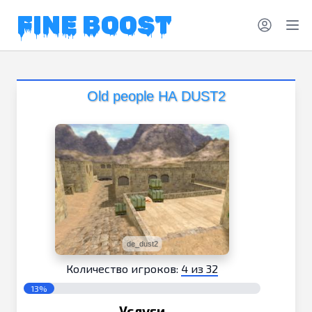
FINE BOOST
Old people НА DUST2
de_dust2
Количество игроков:
4 из 32
13%
Услуги