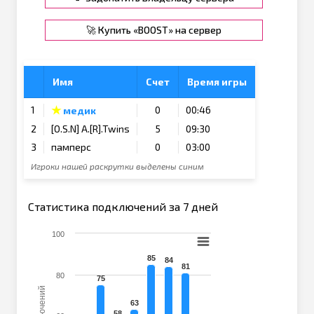
🚀 Купить «BOOST» на сервер
Имя
Счет
Время игры
★
1
0
00:46
медик
2
[O.S.N] A.[R].Twins
5
09:30
3
памперс
0
03:00
Игроки нашей раскрутки выделены синим
Статистика подключений за 7 дней
100
85
84
81
80
75
63
58