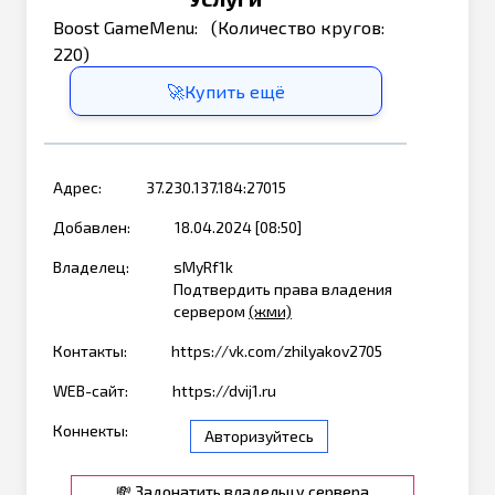
Boost GameMenu: (Количество кругов:
220)
🚀Купить ещё
Адрес:
37.230.137.184:27015
Добавлен:
18.04.2024 [08:50]
Владелец:
sMyRf1k
Подтвердить права владения
сервером
(жми)
Контакты:
https://vk.com/zhilyakov2705
WEB-сайт:
https://dvij1.ru
Коннекты:
Авторизуйтесь
💸 Задонатить владельцу сервера