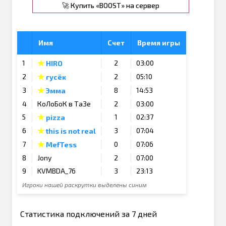
🚀 Купить «BOOST» на сервер
Имя
Счет
Время игры
★
1
2
03:00
HIRO
★
2
2
05:10
гусёк
★
3
8
14:53
Эмма
4
КоЛоБоК в ТаЗе
2
03:00
★
5
1
02:37
pizza
★
6
3
07:04
this is not real
★
7
0
07:06
MefTess
8
Jony
2
07:00
9
KVMBDA_76
3
23:13
Игроки нашей раскрутки выделены синим
Статистика подключений за 7 дней