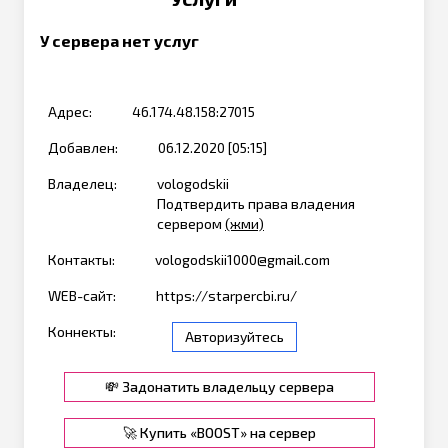
У сервера нет услуг
Адрес:
46.174.48.158:27015
Добавлен:
06.12.2020 [05:15]
Владелец:
vologodskii
Подтвердить права владения
сервером
(жми)
Контакты:
vologodskii1000@gmail.com
WEB-сайт:
https://starpercbi.ru/
Коннекты:
Авторизуйтесь
💸 Задонатить владельцу сервера
🚀 Купить «BOOST» на сервер