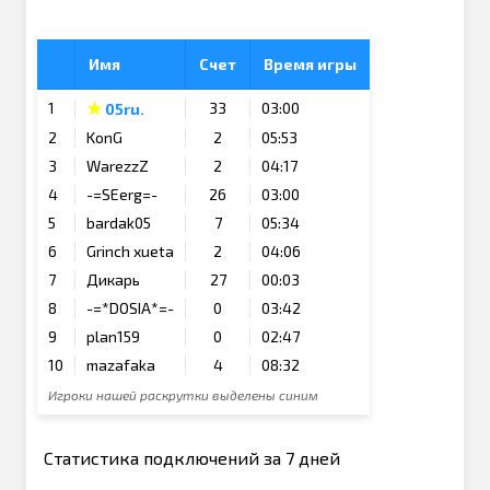
Имя
Счет
Время игры
★
1
33
03:00
05ru.
2
KonG
2
05:53
3
WarezzZ
2
04:17
4
-=SEerg=-
26
03:00
5
bardak05
7
05:34
6
Grinch xueta
2
04:06
7
Дикарь
27
00:03
8
-=*DOSIA*=-
0
03:42
9
plan159
0
02:47
10
mazafaka
4
08:32
Игроки нашей раскрутки выделены синим
Статистика подключений за 7 дней