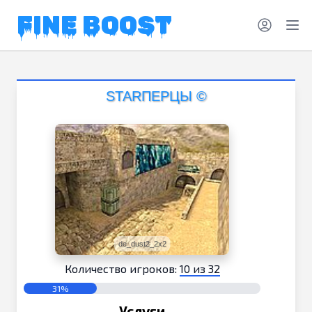
FINE BOOST
STARПЕРЦЫ ©
de_dust2_2x2
Количество игроков:
10 из 32
31%
Услуги