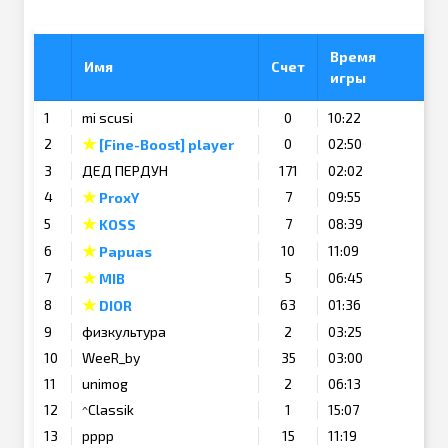
Время
Имя
Счет
игры
1
mi scusi
0
10:22
★
2
0
02:50
[Fine-Boost] player
3
ДЕД ПЕРДУН
171
02:02
★
4
7
09:55
ProxY
★
5
7
08:39
KOSS
★
6
10
11:09
Papuas
★
7
5
06:45
MIB
★
8
63
01:36
DIOR
9
физкультура
2
03:25
10
WeeR_by
35
03:00
11
unimog
2
06:13
12
^Classik
1
15:07
13
pppp
15
11:19