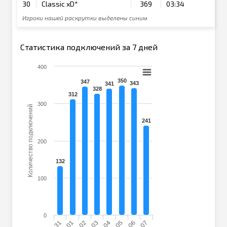
30
Classic xD*
369
03:34
Игроки нашей раскрутки выделены синим
Статистика подключений за 7 дней
400
350
347
343
341
328
312
300
Количество подключений
241
200
132
100
0