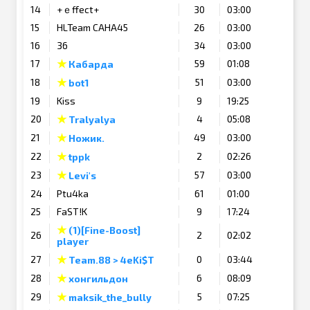
14
+ｅffect+
30
03:00
15
HLTeam CAHA45
26
03:00
16
36
34
03:00
★
17
59
01:08
Кабарда
★
18
51
03:00
bot1
19
Kiss
9
19:25
★
20
4
05:08
Tralyalya
★
21
49
03:00
Ножик.
★
22
2
02:26
tppk
★
23
57
03:00
Levi's
24
Ptu4ka
61
01:00
25
FaST!K
9
17:24
★
(1)[Fine-Boost]
26
2
02:02
player
★
27
0
03:44
Team.88 > 4eKi$T
★
28
6
08:09
хонгильдон
★
29
5
07:25
maksik_the_bully