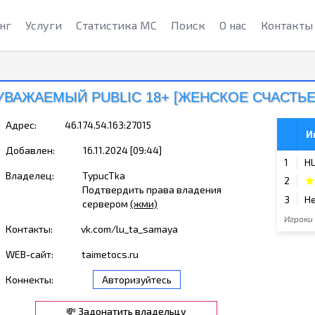
нг
Услуги
Статистика МС
Поиск
О нас
Контакты
УВАЖАЕМЫЙ PUBLIC 18+ [ЖЕНСКОЕ СЧАСТЬЕ
Адрес:
46.174.54.163:27015
И
Добавлен:
16.11.2024 [09:44]
1
H
Владелец:
TypucTka
★
2
Подтвердить права владения
3
H
сервером
(жми)
Игроки
Контакты:
vk.com/lu_ta_samaya
WEB-сайт:
taimetocs.ru
Коннекты:
Авторизуйтесь
💸 Задонатить владельцу