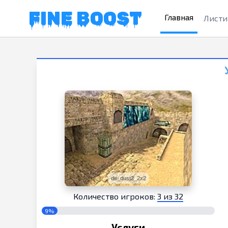
FINE BOOST
Главная
Листи
de_dust2_2x2
Количество игроков:
3 из 32
9%
Услуги