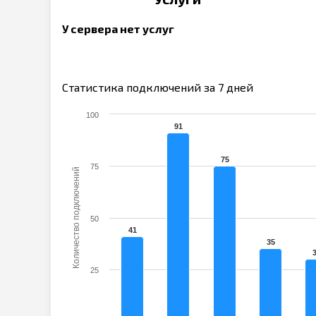
У сервера нет услуг
Статистика подключений за 7 дней
100
91
75
75
Количество подключений
50
41
35
25