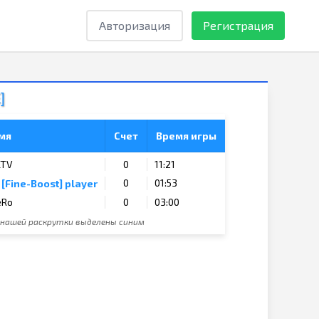
Авторизация
Регистрация
]
мя
Счет
Время игры
LTV
0
11:21
0
01:53
[Fine-Boost] player
eRo
0
03:00
 нашей раскрутки выделены синим