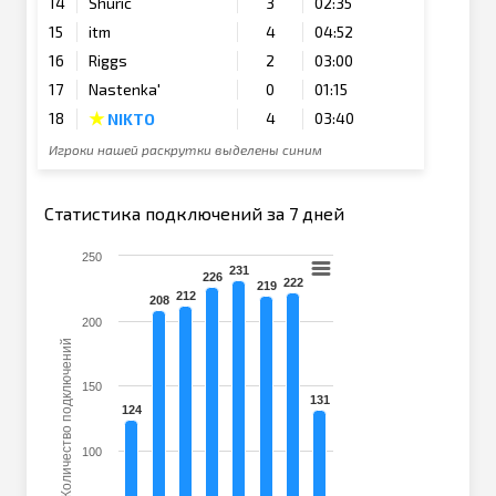
14
Shuric
3
02:35
15
itm
4
04:52
16
Riggs
2
03:00
17
Nastenka'
0
01:15
★
18
4
03:40
NIKTO
Игроки нашей раскрутки выделены синим
Статистика подключений за 7 дней
250
231
226
222
219
212
208
200
Количество подключений
150
131
124
100