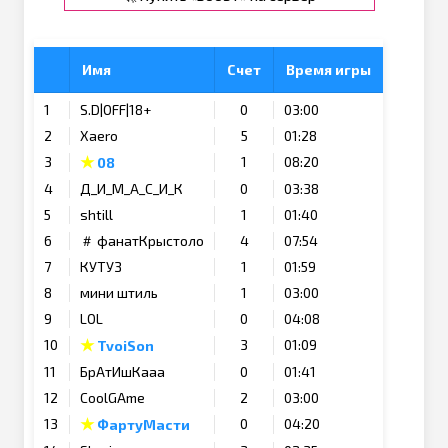
Имя
Счет
Время игры
1
S.D|OFF|18+
0
03:00
2
Xaero
5
01:28
★
3
1
08:20
08
4
Д_И_М_А_С_И_К
0
03:38
5
shtill
1
01:40
6
＃ фанатКрыстоло
4
07:54
7
КУТУЗ
1
01:59
8
мини штиль
1
03:00
9
LOL
0
04:08
★
10
3
01:09
TvoiSon
11
БрАтИшКааа
0
01:41
12
CoolGAme
2
03:00
★
13
0
04:20
ФартуМасти