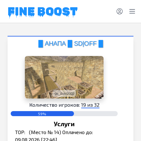
FINE BOOST
█ АНАПА █ SD|OFF █
de_dust2002
Количество игроков:
19 из 32
59%
Услуги
TOP: (Место № 14) Оплачено до:
09.08.2026 [22:46]