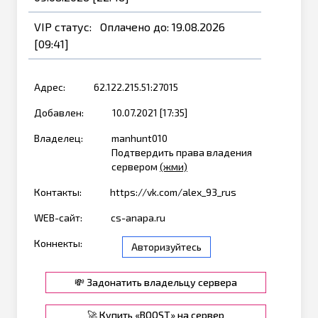
VIP статус: Оплачено до: 19.08.2026
[09:41]
Адрес:
62.122.215.51:27015
Добавлен:
10.07.2021 [17:35]
Владелец:
manhunt010
Подтвердить права владения
сервером
(жми)
Контакты:
https://vk.com/alex_93_rus
WEB-сайт:
cs-anapa.ru
Коннекты:
Авторизуйтесь
💸 Задонатить владельцу сервера
🚀 Купить «BOOST» на сервер