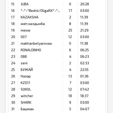
15
JUBA
0
20:28
16
*-*-*Bednii/OligaRX*-*...
17
03:00
17
KAZAXSHA
2
11:39
18
жеп калдынба
8
11:39
19
meow
25
21:29
20
007
12
03:00
21
makhanbetyarovaa
0
11:38
22
RONALDINHO
6
06:25
23
088
4
06:23
24
seni
2
02:33
25
БУЖАЙ
4
22:55
26
Назар
13
01:36
27
KZO11
7
03:00
28
SOKOL
12
07:42
29
witcher
18
18:37
30
SHARK
9
03:00
31
Башмак
5
04:07