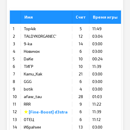
Имя
Счет
Время игры
1
Top4ik
5
11:49
2
TALDYKORGANEC'
12
03:04
3
9-ka
14
03:00
4
Новичок
6
03:00
5
DaKe
10
00:24
6
ТИГР
10
11:39
7
Kamu_Kak
21
03:00
8
GGG
6
03:00
9
botik
4
03:00
10
afaw_tau
28
01:03
11
RRR
9
11:22
★
12
6
11:39
[Fine-Boost] d3stra
13
ОТЕЦ
6
11:12
14
Ибраhим
13
03:00